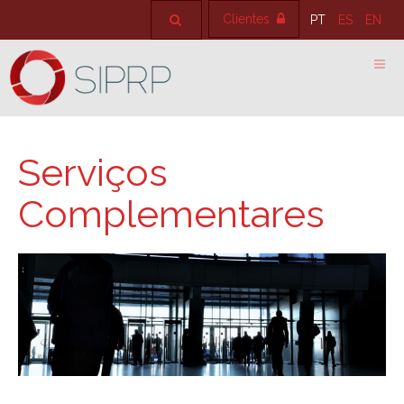
Clientes
PT
ES
EN
Serviços
Complementares