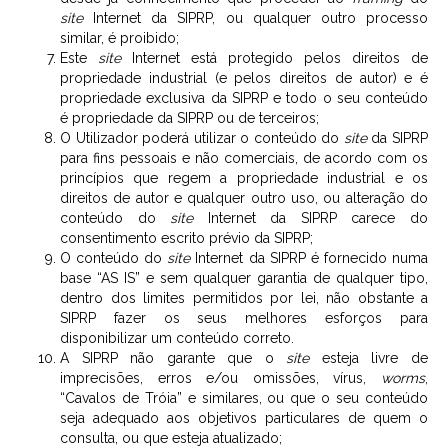
site
Internet da SIPRP, ou qualquer outro processo
similar, é proibido;
Este
site
Internet está protegido pelos direitos de
propriedade industrial (e pelos direitos de autor) e é
propriedade exclusiva da SIPRP e todo o seu conteúdo
é propriedade da SIPRP ou de terceiros;
O Utilizador poderá utilizar o conteúdo do
site
da SIPRP
para fins pessoais e não comerciais, de acordo com os
princípios que regem a propriedade industrial e os
direitos de autor e qualquer outro uso, ou alteração do
conteúdo do
site
Internet da SIPRP carece do
consentimento escrito prévio da SIPRP;
O conteúdo do
site
Internet da SIPRP é fornecido numa
base “AS IS” e sem qualquer garantia de qualquer tipo,
dentro dos limites permitidos por lei, não obstante a
SIPRP fazer os seus melhores esforços para
disponibilizar um conteúdo correto.
A SIPRP não garante que o
site
esteja livre de
imprecisões, erros e/ou omissões, vírus,
worms
,
“Cavalos de Tróia” e similares, ou que o seu conteúdo
seja adequado aos objetivos particulares de quem o
consulta, ou que esteja atualizado;