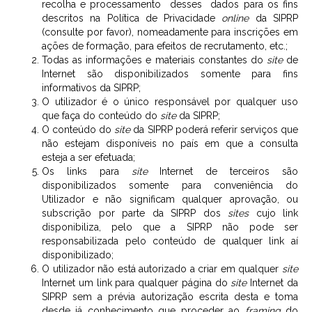
recolha e processamento desses dados para os fins
descritos na Política de Privacidade
online
da SIPRP
(consulte por favor), nomeadamente para inscrições em
ações de formação, para efeitos de recrutamento, etc.;
Todas as informações e materiais constantes do
site
de
Internet são disponibilizados somente para fins
informativos da SIPRP;
O utilizador é o único responsável por qualquer uso
que faça do conteúdo do
site
da SIPRP;
O conteúdo do
site
da SIPRP poderá referir serviços que
não estejam disponíveis no país em que a consulta
esteja a ser efetuada;
Os links para
site
Internet de terceiros são
disponibilizados somente para conveniência do
Utilizador e não significam qualquer aprovação, ou
subscrição por parte da SIPRP dos
sites
cujo link
disponibiliza, pelo que a SIPRP não pode ser
responsabilizada pelo conteúdo de qualquer link aí
disponibilizado;
O utilizador não está autorizado a criar em qualquer
site
Internet um link para qualquer página do
site
Internet da
SIPRP sem a prévia autorização escrita desta e toma
desde já conhecimento que proceder ao
framing
do